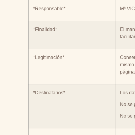
*Responsable*
Mª VI
*Finalidad*
El man
facilit
*Legitimación*
Consent
mismo r
página
*Destinatarios*
Los da
No se 
No se p