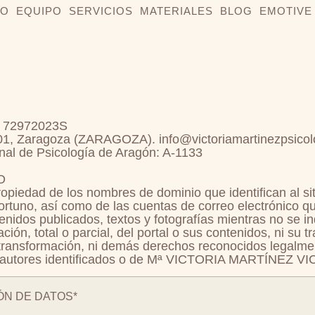
IO
EQUIPO
SERVICIOS
MATERIALES
BLOG
EMOTIVE
: 72972023S
0001, Zaragoza (ZARAGOZA). info@victoriamartinezpsico
nal de Psicología de Aragón: A-1133
O
ad de los nombres de dominio que identifican al sitio
portuno, así como de las cuentas de correo electrónico 
tenidos publicados, textos y fotografías mientras no se i
ión, total o parcial, del portal o sus contenidos, ni su t
, transformación, ni demás derechos reconocidos legalment
los autores identificados o de Mª VICTORIA MARTÍNEZ V
ÓN DE DATOS*