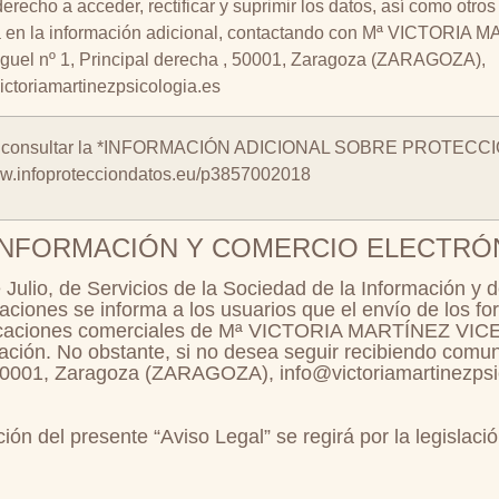
erecho a acceder, rectificar y suprimir los datos, así como otr
a en la información adicional, contactando con Mª VICTORIA
guel nº 1, Principal derecha , 50001, Zaragoza (ZARAGOZA),
ictoriamartinezpsicologia.es
 consultar la *INFORMACIÓN ADICIONAL SOBRE PROTECC
.infoprotecciondatos.eu/p3857002018
 INFORMACIÓN Y COMERCIO ELECTRÓ
Julio, de Servicios de la Sociedad de la Información y d
iones se informa a los usuarios que el envío de los form
nicaciones comerciales de Mª VICTORIA MARTÍNEZ VICE
cación. No obstante, si no desea seguir recibiendo com
, 50001, Zaragoza (ZARAGOZA), info@victoriamartinezpsi
ción del presente “Aviso Legal” se regirá por la legislaci