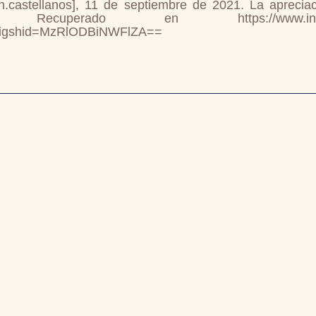
.castellanos], 11 de septiembre de 2021. La apreciac
Recuperado en https://www.instagra
&igshid=MzRlODBiNWFlZA==