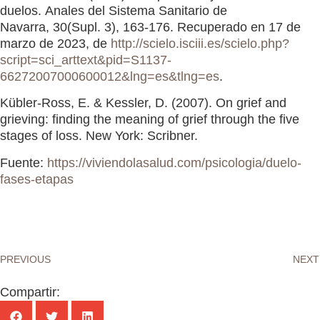
duelos. Anales del Sistema Sanitario de
Navarra, 30(Supl. 3), 163-176. Recuperado en 17 de
marzo de 2023, de
http://scielo.isciii.es/scielo.php?
script=sci_arttext&pid=S1137-
66272007000600012&lng=es&tlng=es
.
Kübler-Ross, E. & Kessler, D. (2007). On grief and
grieving: finding the meaning of grief through the five
stages of loss. New York: Scribner.
Fuente:
https://viviendolasalud.com/psicologia/duelo-
fases-etapas
PREVIOUS
NEXT
Compartir: