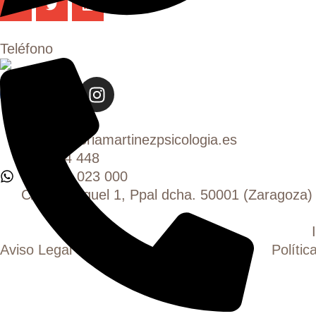
Teléfono
info@victoriamartinezpsicologia.es
976 044 448
+34 660 023 000
C/ San Miguel 1, Ppal dcha. 50001 (Zaragoza)
Aviso Legal
Política de Privacidad
Polític