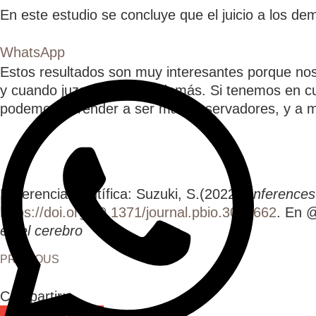
En este estudio se concluye que el juicio a los d
WhatsApp
Estos resultados son muy interesantes porque nos
y cuando juzgamos a los demás. Si tenemos en c
podemos aprender a ser más observadores, y a mi
Referencia científica: Suzuki, S.(2022)
. Inference
https://doi.org/10.1371/journal.pbio.3001662
. En 
en el cerebro
PREVIOUS
Compartir: